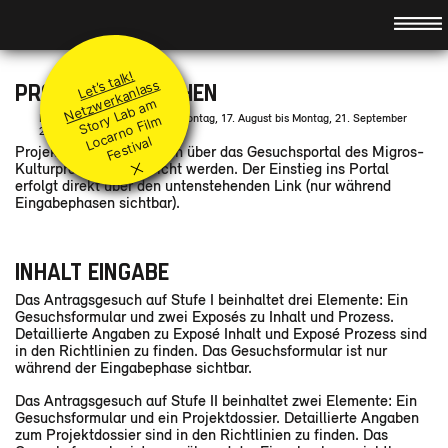
Hauptnavigation
About
Idee
Förderung
L
et’
al
k!
N
et
z
w
er
k
a
nl
a
s
Team
Grundsätze
s t
s
PROJEKT EINREICHEN
St
or
L
a
b
a
m
L
ar
n
o
Fil
F
e
sti
v
Jury
Projekt einreichen
Nächste Eingabe: Stufe II – Montag, 17. August bis Montag, 21. September
y
m
Coaches
2026
Q&A
o
c
al
Projekte können lediglich über das Gesuchsportal des Migros-
×
Geförderte Projekte
Kulturprozent eingereicht werden. Der Einstieg ins Portal
erfolgt direkt über den untenstehenden Link (nur während
Module
Eingabephasen sichtbar).
Stufe I & II
Veranstaltungen
Begleitmodule
Vorschau
INHALT EINGABE
Festival Booster
News
Rückblick
Das Antragsgesuch auf Stufe I beinhaltet drei Elemente: Ein
Partner*innen
Kontakt
Gesuchsformular und zwei Exposés zu Inhalt und Prozess.
Detaillierte Angaben zu Exposé Inhalt und Exposé Prozess sind
in den Richtlinien zu finden. Das Gesuchsformular ist nur
FR
/
IT
/
EN
/
während der Eingabephase sichtbar.
Das Antragsgesuch auf Stufe II beinhaltet zwei Elemente: Ein
Gesuchsformular und ein Projektdossier. Detaillierte Angaben
zum Projektdossier sind in den Richtlinien zu finden. Das